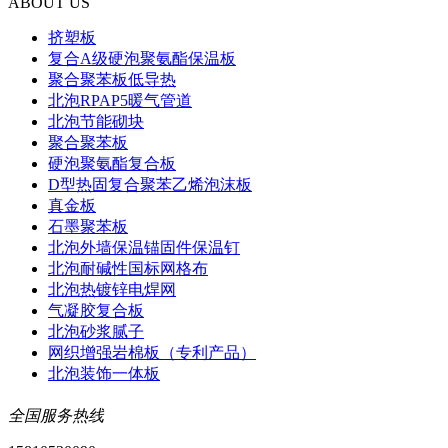
ABOUT US
挤塑板
复合A级硬泡聚氨酯保温板
聚合聚苯板低导热
北泡RPAP5暖气管道
北泡节能砌块
聚合聚苯板
硬泡聚氨酯复合板
D型热固复合聚苯乙烯泡沫板
真金板
石墨聚苯板
北泡外墙保温锚固件保温钉
北泡耐碱性国标网格布
北泡热镀锌电焊网
气凝胶复合板
北泡砂浆腻子
网织增强岩棉板（专利产品）
北泡装饰一体板
全国服务热线