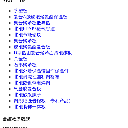
ABOUT US
挤塑板
复合A级硬泡聚氨酯保温板
聚合聚苯板低导热
北泡RPAP5暖气管道
北泡节能砌块
聚合聚苯板
硬泡聚氨酯复合板
D型热固复合聚苯乙烯泡沫板
真金板
石墨聚苯板
北泡外墙保温锚固件保温钉
北泡耐碱性国标网格布
北泡热镀锌电焊网
气凝胶复合板
北泡砂浆腻子
网织增强岩棉板（专利产品）
北泡装饰一体板
全国服务热线