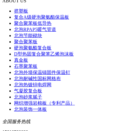
ABOUT US
挤塑板
复合A级硬泡聚氨酯保温板
聚合聚苯板低导热
北泡RPAP5暖气管道
北泡节能砌块
聚合聚苯板
硬泡聚氨酯复合板
D型热固复合聚苯乙烯泡沫板
真金板
石墨聚苯板
北泡外墙保温锚固件保温钉
北泡耐碱性国标网格布
北泡热镀锌电焊网
气凝胶复合板
北泡砂浆腻子
网织增强岩棉板（专利产品）
北泡装饰一体板
全国服务热线