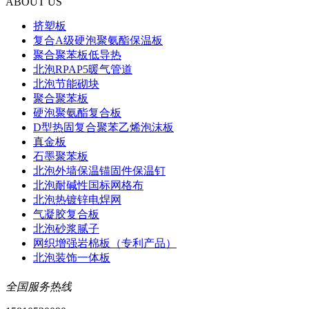
ABOUT US
挤塑板
复合A级硬泡聚氨酯保温板
聚合聚苯板低导热
北泡RPAP5暖气管道
北泡节能砌块
聚合聚苯板
硬泡聚氨酯复合板
D型热固复合聚苯乙烯泡沫板
真金板
石墨聚苯板
北泡外墙保温锚固件保温钉
北泡耐碱性国标网格布
北泡热镀锌电焊网
气凝胶复合板
北泡砂浆腻子
网织增强岩棉板（专利产品）
北泡装饰一体板
全国服务热线