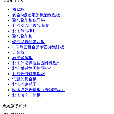
ABOUT US
挤塑板
复合A级硬泡聚氨酯保温板
聚合聚苯板低导热
北泡RPAP5暖气管道
北泡节能砌块
聚合聚苯板
硬泡聚氨酯复合板
D型热固复合聚苯乙烯泡沫板
真金板
石墨聚苯板
北泡外墙保温锚固件保温钉
北泡耐碱性国标网格布
北泡热镀锌电焊网
气凝胶复合板
北泡砂浆腻子
网织增强岩棉板（专利产品）
北泡装饰一体板
全国服务热线