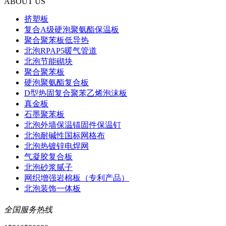
ABOUT US
挤塑板
复合A级硬泡聚氨酯保温板
聚合聚苯板低导热
北泡RPAP5暖气管道
北泡节能砌块
聚合聚苯板
硬泡聚氨酯复合板
D型热固复合聚苯乙烯泡沫板
真金板
石墨聚苯板
北泡外墙保温锚固件保温钉
北泡耐碱性国标网格布
北泡热镀锌电焊网
气凝胶复合板
北泡砂浆腻子
网织增强岩棉板（专利产品）
北泡装饰一体板
全国服务热线