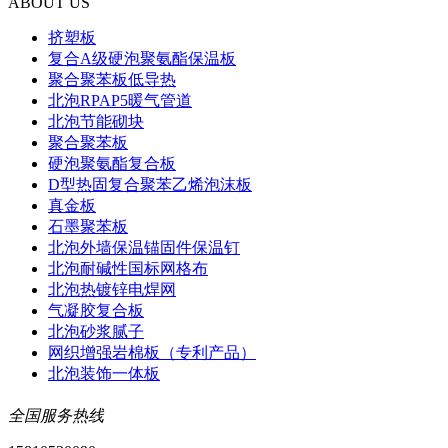
ABOUT US
挤塑板
复合A级硬泡聚氨酯保温板
聚合聚苯板低导热
北泡RPAP5暖气管道
北泡节能砌块
聚合聚苯板
硬泡聚氨酯复合板
D型热固复合聚苯乙烯泡沫板
真金板
石墨聚苯板
北泡外墙保温锚固件保温钉
北泡耐碱性国标网格布
北泡热镀锌电焊网
气凝胶复合板
北泡砂浆腻子
网织增强岩棉板（专利产品）
北泡装饰一体板
全国服务热线